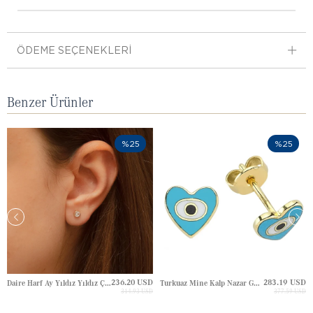
ÖDEME SEÇENEKLERI
Benzer Ürünler
%25
%25
236.20 USD
283.19 USD
Daire Harf Ay Yıldız Yıldız Çivili Altın Küpe
Turkuaz Mine Kalp Nazar Göz Çivili Altın Küpe
314.93 USD
377.59 USD