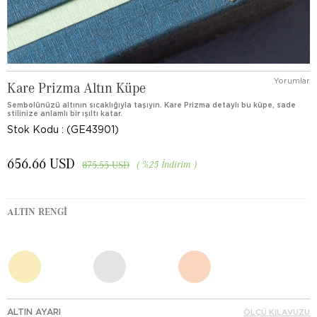
Yorumlar
Kare Prizma Altın Küpe
Sembolünüzü altının sıcaklığıyla taşıyın. Kare Prizma detaylı bu küpe, sade
stilinize anlamlı bir ışıltı katar.
Stok Kodu
(GE43901)
656.66 USD
%
25
İndirim
875.55 USD
ALTIN RENGI
ALTIN AYARI
ÖLÇÜ KILAVUZU