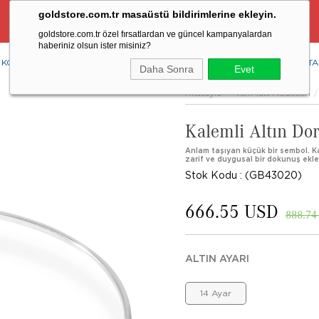
goldstore.com.tr masaüstü bildirimlerine ekleyin.
Ücretsiz Aynı Gün Kargo Fırsatı
goldstore.com.tr özel fırsatlardan ve güncel kampanyalardan
haberiniz olsun ister misiniz?
KOLYE
YÜZÜK
KÜPE
BİLEKLİK
RENKLİ TAŞLAR
PIRLANTA
Daha Sonra
Evet
Anasayfa
Tüm Takı Modelleri
Kalemli Altın Dor
Anlam taşıyan küçük bir sembol. Kale
zarif ve duygusal bir dokunuş ekle
Stok Kodu
(GB43020)
666.55 USD
888.74
ALTIN AYARI
14 Ayar