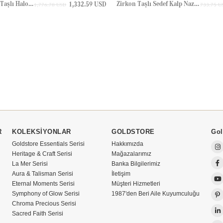
Damla Zirkon Taşlı Halo Su Yolu Altın Bileklik
Zirkon Taşlı Sedef Kalp Nazar Göz Halo Altın Bilezik
1,332.59 USD
1,776.78 USD
733.75 U
R
KOLEKSİYONLAR
GOLDSTORE
Gol
Goldstore Essentials Serisi
Hakkımızda
Heritage & Craft Serisi
Mağazalarımız
La Mer Serisi
Banka Bilgilerimiz
Aura & Talisman Serisi
İletişim
Eternal Moments Serisi
Müşteri Hizmetleri
Symphony of Glow Serisi
1987'den Beri Aile Kuyumculuğu
Chroma Precious Serisi
Sacred Faith Serisi