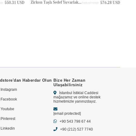
Zirkon Taşlı Sedef Yuvarlakn Nazar Göz Halo Altın Bileklik
Halo 
550.31 USD
576.28 USD
SD
768.37 USD
dstore'dan Haberdar Olun
Bize Her Zaman
Ulaşabilirsiniz
Instagram
İstanbul İstiklal Caddesi
mağazamız ve online destek
Facebook
hizmetimizle yanınızdayız.
Youtube
[email protected]
Pinterest
+90 543 798 67 44
Linkedin
+90 (212) 527 7740