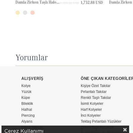
Damla Zirkon Taşlı Halo Tenis Altın Bileklik
1,732.88 USD
2,310.51 USD
Yorumlar
ALIŞVERİŞ
ÖNE ÇIKAN KATEGORİLE
Kolye
Kişiye Özel Takılar
Yüzük
Pırlantalı Takılar
Küpe
Renkli Taşlı Takılar
Bileklik
İsimli Kolyeler
Halhal
Harf Kolyeler
Piercing
İnci Kolyeler
Alyans
Tektaş Pırlantalı Yüzükler
Erkek Takıları
Zirkon Taşlı Kolyeler
Çerez Kullanımı