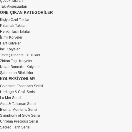
Çocuk Takıları
bir fikri taşır.
Takı Aksesuarları
ÖNE ÇIKAN KATEGORİLER
Bu yüzden
Kişiye Özel Takılar
Goldstore’da işimiz
Pırlantalı Takılar
yalnızca üretmek ve
Renkli Taşlı Takılar
satmak değildir. Sizi
İsimli Kolyeler
dinler, ne istediğinizi
Harf Kolyeler
gerçekten anlamaya
İnci Kolyeler
Tektaş Pırlantalı Yüzükler
çalışır ve hayal
Zirkon Taşlı Kolyeler
ettiğiniz parçayı
Nazar Boncuklu Kolyeler
güvenle gerçeğe
Şahmeran Bileklikler
dönüştürürüz.
KOLEKSİYONLAR
Goldstore Essentials Serisi
Heritage & Craft Serisi
La Mer Serisi
Aura & Talisman Serisi
Eternal Moments Serisi
Symphony of Glow Serisi
Chroma Precious Serisi
Sacred Faith Serisi