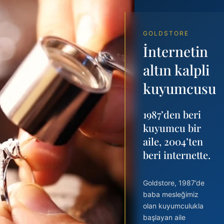
GOLDSTORE
İnternetin
altın kalpli
kuyumcusu
1987’den beri
kuyumcu bir
Kolye
Yüzük
aile, 2004’ten
beri internette.
RUHUNUZUN BİR PARÇASI
KALBİNİZDE HİSSEDECEKSİNİZ
Goldstore, 1987’de
baba mesleğimiz
olan kuyumculukla
başlayan aile