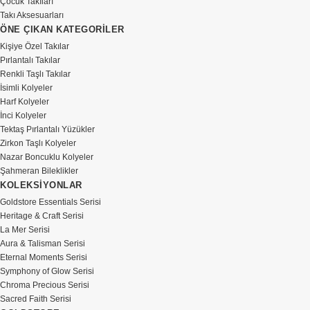
Çocuk Takıları
bir fikri taşır.
Takı Aksesuarları
ÖNE ÇIKAN KATEGORİLER
Bu yüzden
Kişiye Özel Takılar
Goldstore’da işimiz
Pırlantalı Takılar
yalnızca üretmek ve
Renkli Taşlı Takılar
satmak değildir. Sizi
İsimli Kolyeler
dinler, ne istediğinizi
Harf Kolyeler
gerçekten anlamaya
İnci Kolyeler
Tektaş Pırlantalı Yüzükler
çalışır ve hayal
Zirkon Taşlı Kolyeler
ettiğiniz parçayı
Nazar Boncuklu Kolyeler
güvenle gerçeğe
Şahmeran Bileklikler
dönüştürürüz.
KOLEKSİYONLAR
Goldstore Essentials Serisi
Heritage & Craft Serisi
La Mer Serisi
Aura & Talisman Serisi
Eternal Moments Serisi
Symphony of Glow Serisi
Chroma Precious Serisi
Sacred Faith Serisi