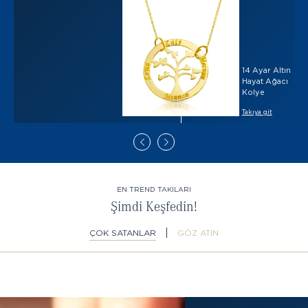
14 Ayar Altın
Hayat Ağacı
Kolye
Takıya git
EN TREND TAKILARI
Şimdi Keşfedin!
ÇOK SATANLAR
GÖZ ATIN