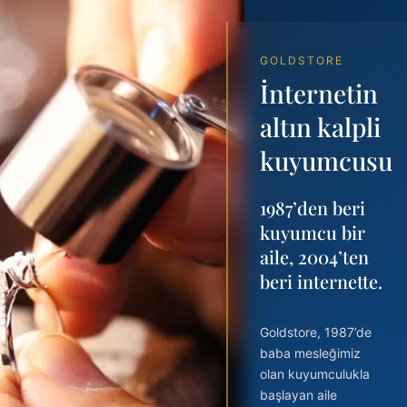
GOLDSTORE
İnternetin
altın kalpli
kuyumcusu
1987’den beri
kuyumcu bir
Kolye
Yüzük
aile, 2004’ten
beri internette.
RUHUNUZUN BİR PARÇASI
KALBİNİZDE HİSSEDECEKSİNİZ
Goldstore, 1987’de
baba mesleğimiz
olan kuyumculukla
başlayan aile