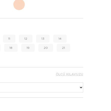
11
12
13
14
18
19
20
21
ÖLÇÜ KILAVUZU