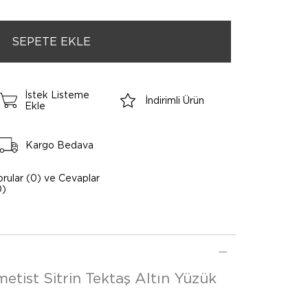
İstek Listeme
İndirimli Ürün
Ekle
Kargo Bedava
orular (0) ve Cevaplar
0)
etist Sitrin Tektaş Altın Yüzük