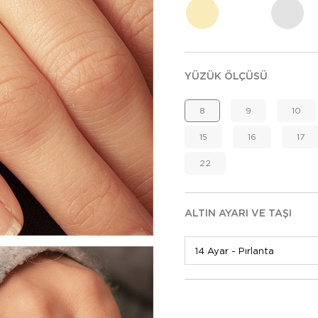
YÜZÜK ÖLÇÜSÜ
8
9
10
15
16
17
22
ALTIN AYARI VE TAŞI