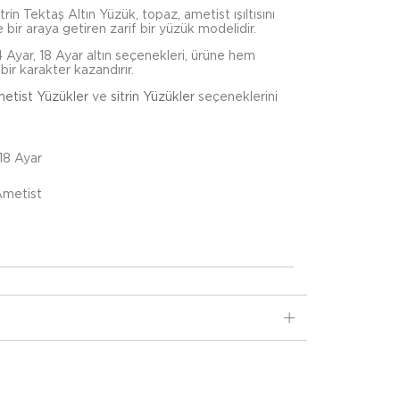
in Tektaş Altın Yüzük, topaz, ametist ışıltısını
 bir araya getiren zarif bir yüzük modelidir.
4 Ayar, 18 Ayar altın seçenekleri, ürüne hem
bir karakter kazandırır.
etist Yüzükler
ve
sitrin Yüzükler
seçeneklerini
 18 Ayar
Ametist