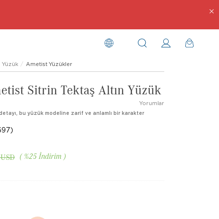
Yüzük
Ametist Yüzükler
tist Sitrin Tektaş Altın Yüzük
Yorumlar
etayı, bu yüzük modeline zarif ve anlamlı bir karakter
697)
%
25
İndirim
 USD