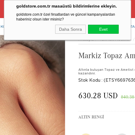
goldstore.com.tr masaüstü bildirimlerine ekleyin.
Ücretsiz Aynı Gün Kargo Fırsatı
goldstore.com.tr özel fırsatlardan ve güncel kampanyalardan
haberiniz olsun ister misiniz?
KOLYE
YÜZÜK
KÜPE
BİLEKLİK
RENKLİ TAŞLAR
PIRLANTA
Daha Sonra
Evet
Anasayfa
Tüm Takı Modelleri
Markiz Topaz Ame
Altınla buluşan Topaz ve Ametist d
kazandırır.
Stok Kodu
(ETSY669763
630.28 USD
840.38
ALTIN RENGI