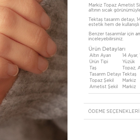
Markiz Topaz Ametist Sitr
altının sıcak görünümüyle
Tektaş tasarım detayı, 1
estetik hem de kullanışlı 
Benzer tasarımlar için
am
inceleyebilirsiniz.
Ürün Detayları
Altın Ayarı
14 Ayar,
Ürün Tipi
Yüzük
Taş
Topaz, 
Tasarım Detayı
Tektaş
Topaz Şekil
Markiz
Ametist Şekil
Markiz
ÖDEME SEÇENEKLERI