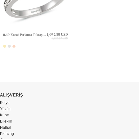
1,095.58 USD
0.40 Karat Pırlanta Tektaş Altın Yüzük
1,825.97 USD
ALIŞVERİŞ
Kolye
Yüzük
Küpe
Bileklik
Halhal
Piercing