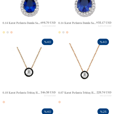
698.70 USD
955.17 USD
0.14 Karat Pırlanta Damla Safir Halo Altın Kolye
0.16 Karat Pırlanta Damla Safir Halo Altın Kolye
1,164.50 USD
1,591.94 USD
%40
%40
346.58 USD
228.74 USD
0.18 Karat Pırlanta Tektaş Halo Elmas Altın Kolye
0.07 Karat Pırlanta Tektaş Halo Elmas Altın Kolye
577.63 USD
381.23 USD
%40
%25