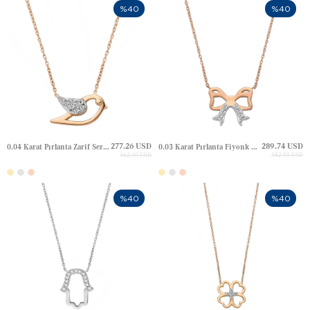
%40
%40
277.26 USD
289.74 USD
0.04 Karat Pırlanta Zarif Serenat Kuş Altın Kolye
0.03 Karat Pırlanta Fiyonk Altın Kolye
462.10 USD
482.90 USD
%40
%40