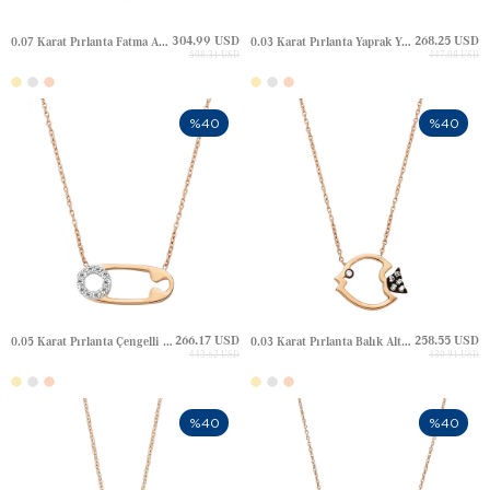
304.99 USD
268.25 USD
0.07 Karat Pırlanta Fatma Ana Eli Hamsa Altın Kolye
0.03 Karat Pırlanta Yaprak Yonca Altın Kolye
508.31 USD
447.08 USD
%40
%40
266.17 USD
258.55 USD
0.05 Karat Pırlanta Çengelli İğne Altın Kolye
0.03 Karat Pırlanta Balık Altın Kolye
443.62 USD
430.91 USD
%40
%40