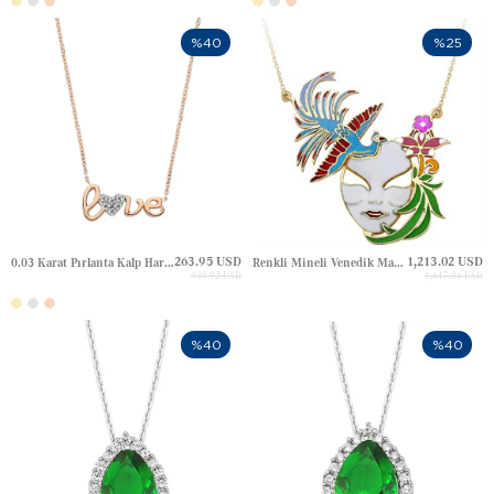
%40
%25
263.95 USD
1,213.02 USD
0.03 Karat Pırlanta Kalp Harf Altın Kolye
Renkli Mineli Venedik Maskesi Altın Kolye
439.92 USD
1,617.36 USD
%40
%40