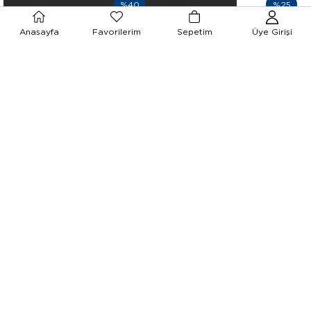
%40
%25
Anasayfa
Favorilerim
Sepetim
Üye Girişi
332.71 USD
316.58 USD
0.08 Karat Pırlanta 3 Taş Elmas Altın Kolye
Melek Tektaş Altın Kolye
554.52 USD
422.11 USD
%40
%40