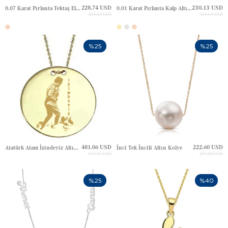
228.74 USD
230.13 USD
0.07 Karat Pırlanta Tektaş Elmas Altın Kolye
0.01 Karat Pırlanta Kalp Altın Kolye
381.23 USD
383.54 USD
%25
%25
481.06 USD
222.60 USD
Atatürk Atam İzindeyiz Altın Kolye
İnci Tek İncili Altın Kolye
641.41 USD
296.80 USD
%25
%40