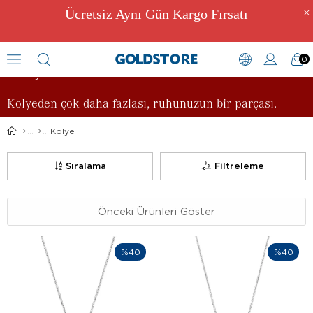
Ücretsiz Aynı Gün Kargo Fırsatı
0
Kolye
Kolyeden çok daha fazlası, ruhunuzun bir parçası.
Kolye
Sıralama
Filtreleme
Önceki Ürünleri Göster
%40
%40