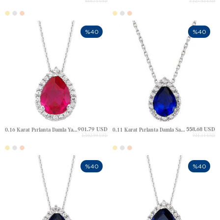
868.75 USD
1,127.53 USD
%40
%40
901.79 USD
558.68 USD
0.16 Karat Pırlanta Damla Yakut Halo Altın Kolye
0.11 Karat Pırlanta Damla Safir Halo Altın Kolye
1,502.99 USD
931.14 USD
%40
%40