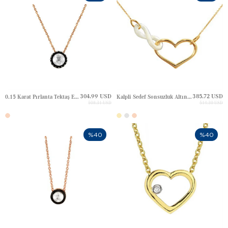
304.99 USD
385.72 USD
0.15 Karat Pırlanta Tektaş Elmas Altın Kolye
Kalpli Sedef Sonsuzluk Altın Kolye
508.31 USD
514.30 USD
%40
%40