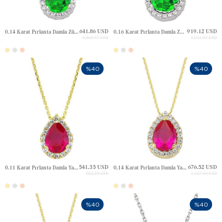
641.86 USD
919.12 USD
0.14 Karat Pırlanta Damla Zümrüt Halo Altın Kolye
0.16 Karat Pırlanta Damla Zümrüt Halo Altın Kolye
1,069.77 USD
1,531.87 USD
%40
%40
541.35 USD
676.52 USD
0.11 Karat Pırlanta Damla Yakut Halo Altın Kolye
0.14 Karat Pırlanta Damla Yakut Halo Altın Kolye
902.25 USD
1,127.53 USD
%40
%40